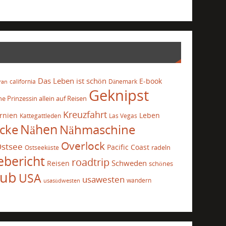
Das Leben ist schön
E-book
california
Dänemark
ran
Geknipst
he Prinzessin allein auf Reisen
Kreuzfahrt
ornien
Leben
Kattegattleden
Las Vegas
cke
Nähen
Nähmaschine
Overlock
stsee
Pacific Coast
radeln
Ostseeküste
ebericht
roadtrip
Schweden
Reisen
schönes
aub
USA
usawesten
wandern
usasüdwesten