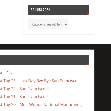
Schubladen
t – Fazit
st Tag 23 – Last Day Bye Bye San Francisco
t Tag 22 – San Francisco III
t Tag 21 – San Francisco II
ast Tag 20 – Muir Woods National Monument,