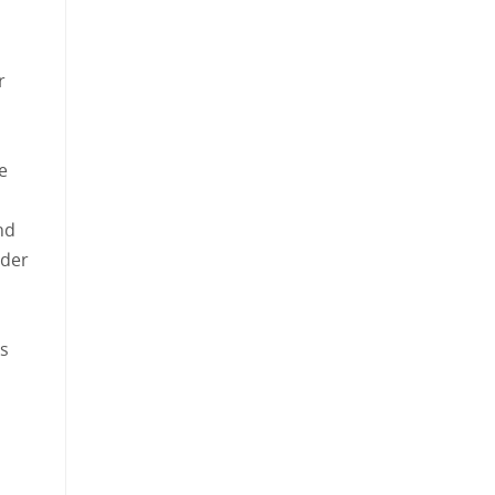
r
e
nd
 der
ks