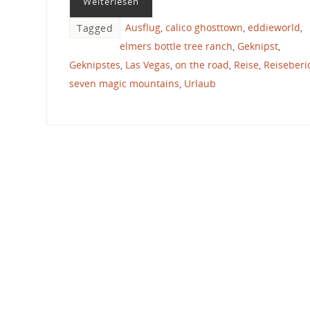
Weiterlesen
Ausflug
,
calico ghosttown
,
eddieworld
,
Tagged
elmers bottle tree ranch
,
Geknipst
,
Geknipstes
,
Las Vegas
,
on the road
,
Reise
,
Reiseberi
seven magic mountains
,
Urlaub