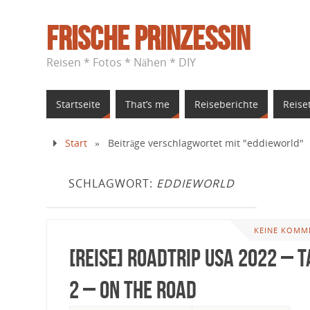
Frische Prinzessin
Reisen * Fotos * Nähen * DIY
Startseite
That’s me
Reiseberichte
Reise
Start
»
Beiträge verschlagwortet mit "eddieworld"
SCHLAGWORT:
EDDIEWORLD
KEINE KOMM
[Reise] Roadtrip USA 2022 – T
2 – On the Road