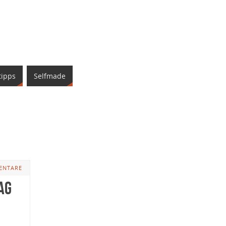
tipps
Selfmade
ENTARE
ag