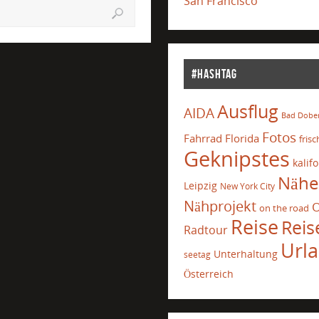
San Francisco
#Hashtag
Ausflug
AIDA
Bad Dobe
Fotos
Fahrrad
Florida
frisc
Geknipstes
kalif
Nähe
Leipzig
New York City
Nähprojekt
O
on the road
Reise
Reis
Radtour
Url
Unterhaltung
seetag
Österreich