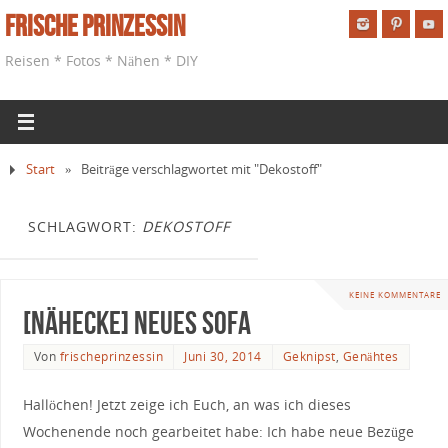
Frische Prinzessin
Reisen * Fotos * Nähen * DIY
Start
»
Beiträge verschlagwortet mit "Dekostoff"
SCHLAGWORT:
DEKOSTOFF
KEINE KOMMENTARE
[Nähecke] Neues Sofa
Von
frischeprinzessin
Juni 30, 2014
Geknipst
,
Genähtes
Hallöchen! Jetzt zeige ich Euch, an was ich dieses
Wochenende noch gearbeitet habe: Ich habe neue Bezüge