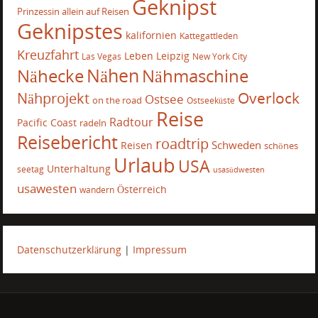
Geknipst
Prinzessin allein auf Reisen
Geknipstes
kalifornien
Kattegattleden
Kreuzfahrt
Leben
Leipzig
Las Vegas
New York City
Nähecke
Nähen
Nähmaschine
Overlock
Nähprojekt
Ostsee
on the road
Ostseeküste
Reise
Radtour
Pacific Coast
radeln
Reisebericht
roadtrip
Schweden
Reisen
schönes
Urlaub
USA
Unterhaltung
seetag
usasüdwesten
usawesten
Österreich
wandern
Datenschutzerklärung
|
Impressum