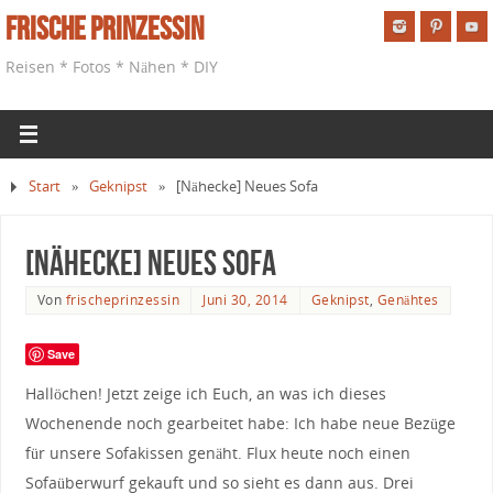
Frische Prinzessin
Reisen * Fotos * Nähen * DIY
Start
»
Geknipst
»
[Nähecke] Neues Sofa
[Nähecke] Neues Sofa
Von
frischeprinzessin
Juni 30, 2014
Geknipst
,
Genähtes
Save
Hallöchen! Jetzt zeige ich Euch, an was ich dieses
Wochenende noch gearbeitet habe: Ich habe neue Bezüge
für unsere Sofakissen genäht. Flux heute noch einen
Sofaüberwurf gekauft und so sieht es dann aus. Drei