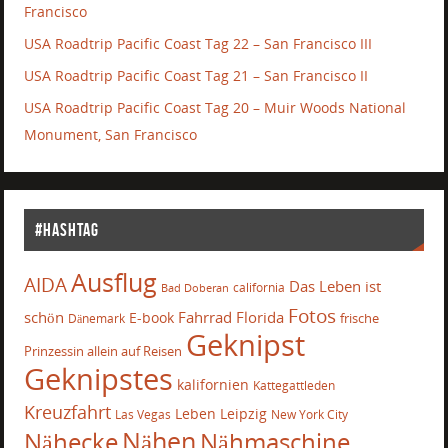
Francisco
USA Roadtrip Pacific Coast Tag 22 – San Francisco III
USA Roadtrip Pacific Coast Tag 21 – San Francisco II
USA Roadtrip Pacific Coast Tag 20 – Muir Woods National
Monument, San Francisco
#Hashtag
Ausflug
AIDA
Das Leben ist
california
Bad Doberan
Fotos
schön
Fahrrad
Florida
E-book
frische
Dänemark
Geknipst
Prinzessin allein auf Reisen
Geknipstes
kalifornien
Kattegattleden
Kreuzfahrt
Leben
Leipzig
Las Vegas
New York City
Nähecke
Nähen
Nähmaschine