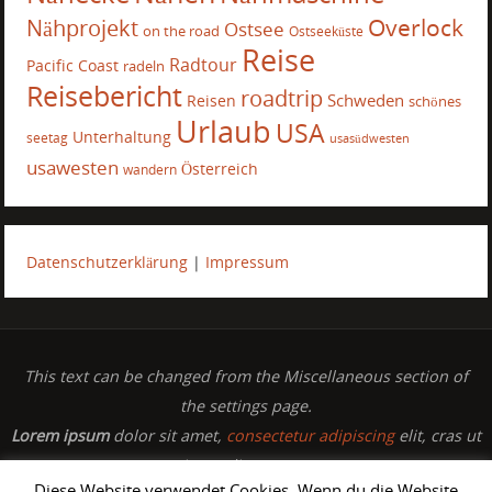
Overlock
Nähprojekt
Ostsee
on the road
Ostseeküste
Reise
Radtour
Pacific Coast
radeln
Reisebericht
roadtrip
Schweden
Reisen
schönes
Urlaub
USA
Unterhaltung
seetag
usasüdwesten
usawesten
Österreich
wandern
Datenschutzerklärung
|
Impressum
This text can be changed from the Miscellaneous section of
the settings page.
Lorem ipsum
dolor sit amet,
consectetur adipiscing
elit, cras ut
imperdiet augue.
Diese Website verwendet Cookies. Wenn du die Website