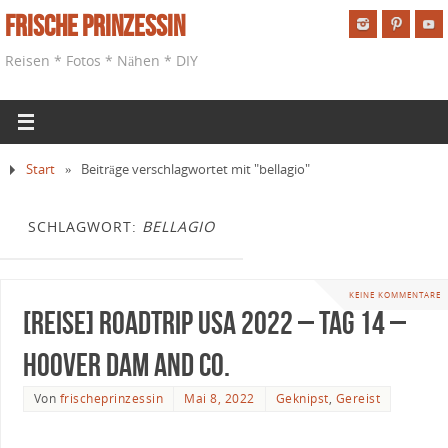
Frische Prinzessin
Reisen * Fotos * Nähen * DIY
Start
»
Beiträge verschlagwortet mit "bellagio"
SCHLAGWORT:
BELLAGIO
KEINE KOMMENTARE
[Reise] Roadtrip USA 2022 – Tag 14 –
Hoover Dam and Co.
Von
frischeprinzessin
Mai 8, 2022
Geknipst
,
Gereist