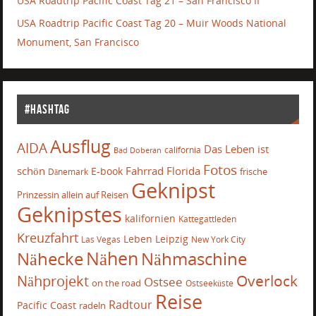
USA Roadtrip Pacific Coast Tag 21 – San Francisco II
USA Roadtrip Pacific Coast Tag 20 – Muir Woods National
Monument, San Francisco
#Hashtag
Ausflug
AIDA
Das Leben ist
california
Bad Doberan
Fotos
schön
Fahrrad
Florida
E-book
frische
Dänemark
Geknipst
Prinzessin allein auf Reisen
Geknipstes
kalifornien
Kattegattleden
Kreuzfahrt
Leben
Leipzig
Las Vegas
New York City
Nähecke
Nähen
Nähmaschine
Overlock
Nähprojekt
Ostsee
on the road
Ostseeküste
Reise
Radtour
Pacific Coast
radeln