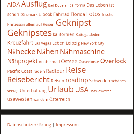
Ausflug
AIDA
Das Leben ist
california
Bad Doberan
Fotos
schön
Fahrrad
Florida
E-book
frische
Dänemark
Geknipst
Prinzessin allein auf Reisen
Geknipstes
kalifornien
Kattegattleden
Kreuzfahrt
Leben
Leipzig
Las Vegas
New York City
Nähecke
Nähen
Nähmaschine
Overlock
Nähprojekt
Ostsee
on the road
Ostseeküste
Reise
Radtour
Pacific Coast
radeln
Reisebericht
roadtrip
Schweden
Reisen
schönes
Urlaub
USA
Unterhaltung
seetag
usasüdwesten
usawesten
Österreich
wandern
Datenschutzerklärung
|
Impressum