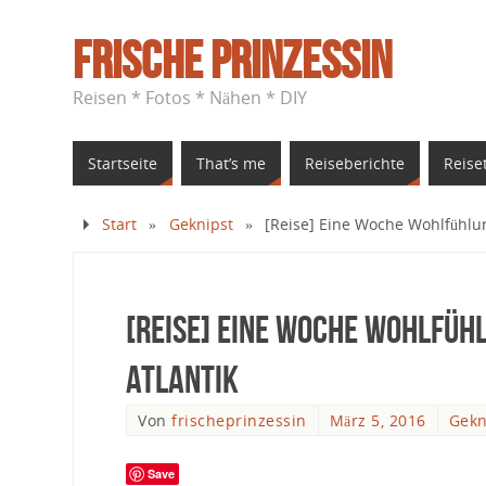
Frische Prinzessin
Reisen * Fotos * Nähen * DIY
Startseite
That’s me
Reiseberichte
Reise
Start
»
Geknipst
»
[Reise] Eine Woche Wohlfühlur
[Reise] Eine Woche Wohlfüh
Atlantik
Von
frischeprinzessin
März 5, 2016
Gekn
Save