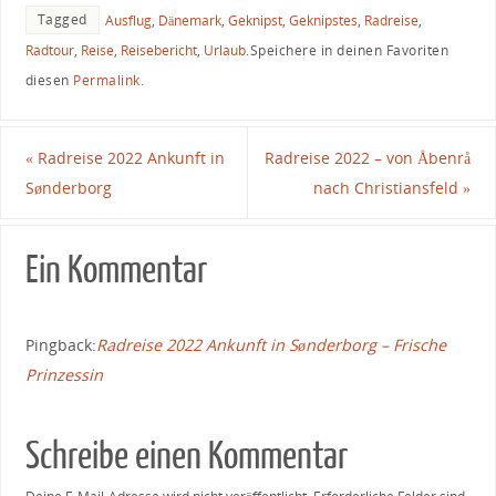
Tagged
Ausflug
,
Dänemark
,
Geknipst
,
Geknipstes
,
Radreise
,
Radtour
,
Reise
,
Reisebericht
,
Urlaub
.
Speichere in deinen Favoriten
diesen
Permalink
.
«
Radreise 2022 Ankunft in
Radreise 2022 – von Åbenrå
Sønderborg
nach Christiansfeld
»
Ein Kommentar
Pingback:
Radreise 2022 Ankunft in Sønderborg – Frische
Prinzessin
Schreibe einen Kommentar