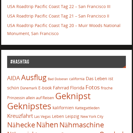
USA Roadtrip Pacific Coast Tag 22 – San Francisco III
USA Roadtrip Pacific Coast Tag 21 – San Francisco II
USA Roadtrip Pacific Coast Tag 20 – Muir Woods National
Monument, San Francisco
#Hashtag
Ausflug
AIDA
Das Leben ist
california
Bad Doberan
Fotos
schön
Fahrrad
Florida
E-book
frische
Dänemark
Geknipst
Prinzessin allein auf Reisen
Geknipstes
kalifornien
Kattegattleden
Kreuzfahrt
Leben
Leipzig
Las Vegas
New York City
Nähecke
Nähen
Nähmaschine