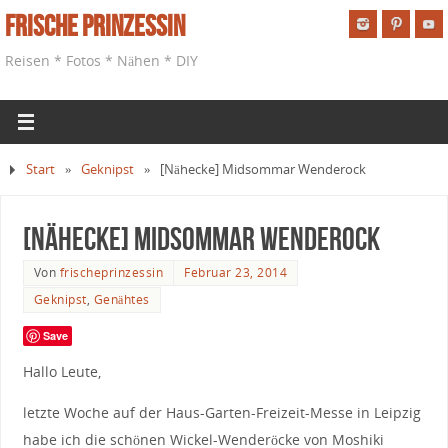
Frische Prinzessin
Reisen * Fotos * Nähen * DIY
Start
»
Geknipst
»
[Nähecke] Midsommar Wenderock
[Nähecke] Midsommar Wenderock
Von
frischeprinzessin
Februar 23, 2014
Geknipst
,
Genähtes
Save
Hallo Leute,
letzte Woche auf der Haus-Garten-Freizeit-Messe in Leipzig
habe ich die schönen Wickel-Wenderöcke von Moshiki