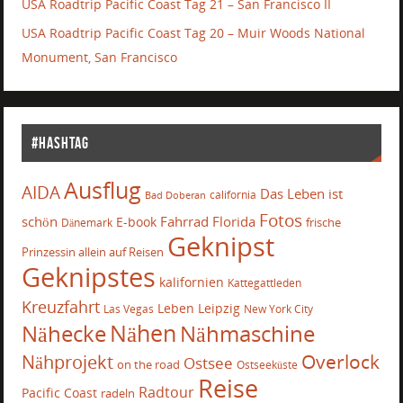
USA Roadtrip Pacific Coast Tag 21 – San Francisco II
USA Roadtrip Pacific Coast Tag 20 – Muir Woods National
Monument, San Francisco
#Hashtag
Ausflug
AIDA
Das Leben ist
california
Bad Doberan
Fotos
schön
Fahrrad
Florida
E-book
frische
Dänemark
Geknipst
Prinzessin allein auf Reisen
Geknipstes
kalifornien
Kattegattleden
Kreuzfahrt
Leben
Leipzig
Las Vegas
New York City
Nähecke
Nähen
Nähmaschine
Overlock
Nähprojekt
Ostsee
on the road
Ostseeküste
Reise
Radtour
Pacific Coast
radeln