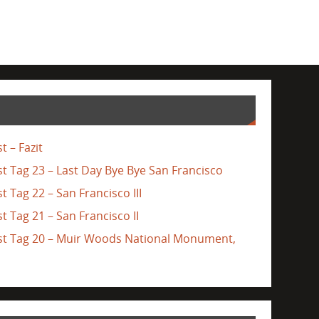
t – Fazit
st Tag 23 – Last Day Bye Bye San Francisco
t Tag 22 – San Francisco III
t Tag 21 – San Francisco II
ast Tag 20 – Muir Woods National Monument,