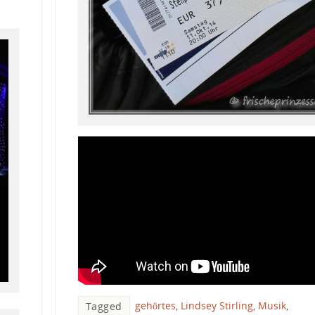
gehörtes
,
Lindsey Stirling
,
Musik
,
Tagged