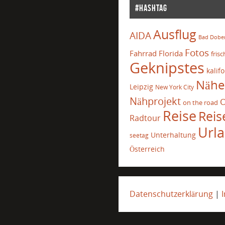
#Hashtag
Ausflug
AIDA
Bad Dobe
Fotos
Fahrrad
Florida
frisc
Geknipstes
kalif
Nähe
Leipzig
New York City
Nähprojekt
O
on the road
Reise
Reis
Radtour
Url
Unterhaltung
seetag
Österreich
Datenschutzerklärung
|