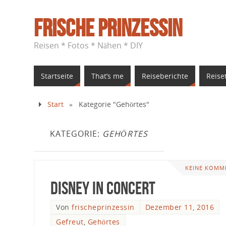
Frische Prinzessin
Reisen * Fotos * Nähen * DIY
Startseite
That’s me
Reiseberichte
Reise
Start
»
Kategorie "Gehörtes"
KATEGORIE:
GEHÖRTES
KEINE KOMM
Disney in Concert
Von
frischeprinzessin
Dezember 11, 2016
Gefreut
,
Gehörtes