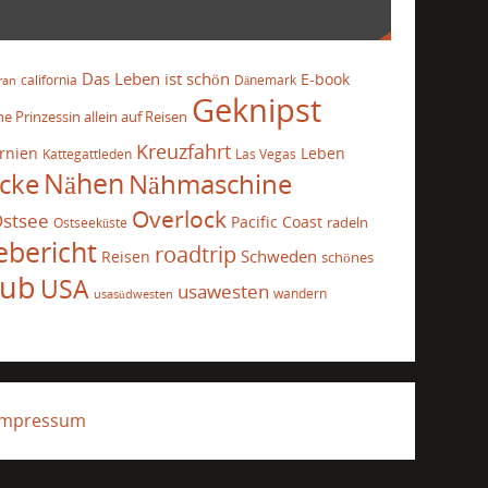
Das Leben ist schön
E-book
california
Dänemark
ran
Geknipst
he Prinzessin allein auf Reisen
Kreuzfahrt
ornien
Leben
Kattegattleden
Las Vegas
cke
Nähen
Nähmaschine
Overlock
stsee
Pacific Coast
radeln
Ostseeküste
ebericht
roadtrip
Schweden
Reisen
schönes
aub
USA
usawesten
wandern
usasüdwesten
Impressum