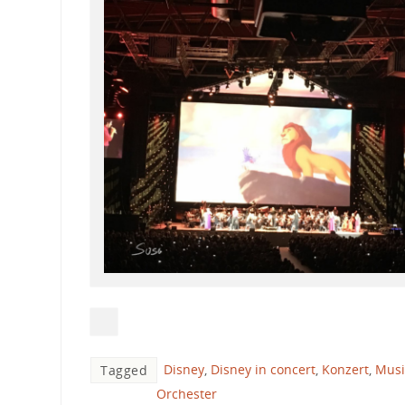
Disney
,
Disney in concert
,
Konzert
,
Musi
Tagged
Orchester