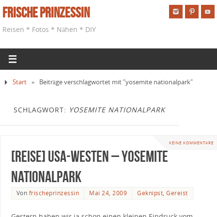
Frische Prinzessin
Reisen * Fotos * Nähen * DIY
Start
»
Beiträge verschlagwortet mit "yosemite nationalpark"
SCHLAGWORT:
YOSEMITE NATIONALPARK
KEINE KOMMENTARE
[Reise] USA-Westen – Yosemite
Nationalpark
Von
frischeprinzessin
Mai 24, 2009
Geknipst
,
Gereist
Gestern haben wir ja schon einen kleinen Eindruck vom