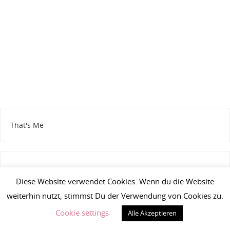
That's Me
Diese Website verwendet Cookies. Wenn du die Website
Hi, ich bin Stephanie aka
Frische Prinzessin
. Mit Steffen aka
weiterhin nutzt, stimmst Du der Verwendung von Cookies zu.
meinem
gÖTTERGATTEN
bereise ich die schönsten Orte, am
Liebsten die USA. Unsere Reisen lassen wir in unseren
Cookie settings
Alle Akzeptieren
Reiseberichten Revue passieren. Neben dem Reisen liebe