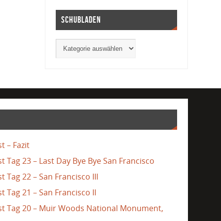
Schubladen
t – Fazit
st Tag 23 – Last Day Bye Bye San Francisco
t Tag 22 – San Francisco III
t Tag 21 – San Francisco II
ast Tag 20 – Muir Woods National Monument,