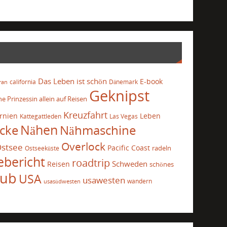
Das Leben ist schön
E-book
california
Dänemark
ran
Geknipst
he Prinzessin allein auf Reisen
Kreuzfahrt
ornien
Leben
Kattegattleden
Las Vegas
cke
Nähen
Nähmaschine
Overlock
stsee
Pacific Coast
radeln
Ostseeküste
ebericht
roadtrip
Schweden
Reisen
schönes
aub
USA
usawesten
wandern
usasüdwesten