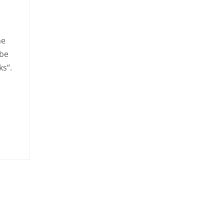
ne
ube
ks“.