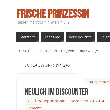
Frische Prinzessin
Reisen * Fotos * Nähen * DIY
Startseite
That’s me
Reiseberichte
Reise
Start
»
Beiträge verschlagwortet mit "witzig"
SCHLAGWORT:
WITZIG
KEINE KOMM
Neulich im Discounter
Von
frischeprinzessin
Dezember 20, 2014
Gelacht