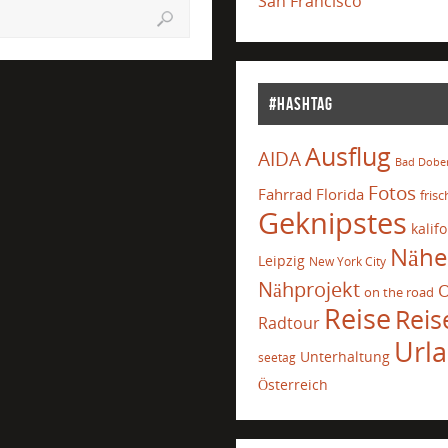
San Francisco
#Hashtag
Ausflug
AIDA
Bad Dobe
Fotos
Fahrrad
Florida
frisc
Geknipstes
kalif
Nähe
Leipzig
New York City
Nähprojekt
O
on the road
Reise
Reis
Radtour
Url
Unterhaltung
seetag
Österreich