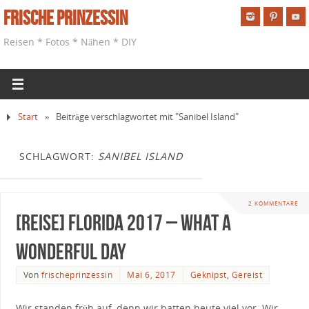
Frische Prinzessin
Reisen * Fotos * Nähen * DIY
Start
»
Beiträge verschlagwortet mit "Sanibel Island"
SCHLAGWORT:
SANIBEL ISLAND
2 KOMMENTARE
[Reise] Florida 2017 – What a
wonderful Day
Von
frischeprinzessin
Mai 6, 2017
Geknipst
,
Gereist
Wir standen früh auf, denn wir hatten heute viel vor. Wir