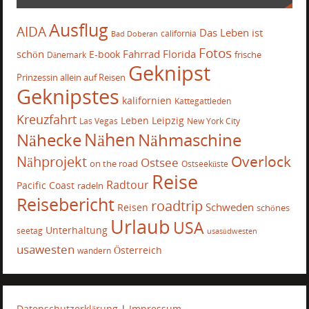
Ausflug
AIDA
Das Leben ist
california
Bad Doberan
Fotos
schön
Fahrrad
Florida
E-book
frische
Dänemark
Geknipst
Prinzessin allein auf Reisen
Geknipstes
kalifornien
Kattegattleden
Kreuzfahrt
Leben
Leipzig
Las Vegas
New York City
Nähecke
Nähen
Nähmaschine
Overlock
Nähprojekt
Ostsee
on the road
Ostseeküste
Reise
Radtour
Pacific Coast
radeln
Reisebericht
roadtrip
Schweden
Reisen
schönes
Urlaub
USA
Unterhaltung
seetag
usasüdwesten
usawesten
Österreich
wandern
Datenschutzerklärung
|
Impressum