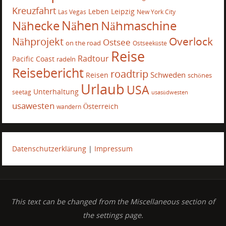
Kreuzfahrt
Leben
Leipzig
Las Vegas
New York City
Nähecke
Nähen
Nähmaschine
Overlock
Nähprojekt
Ostsee
on the road
Ostseeküste
Reise
Radtour
Pacific Coast
radeln
Reisebericht
roadtrip
Schweden
Reisen
schönes
Urlaub
USA
Unterhaltung
seetag
usasüdwesten
usawesten
Österreich
wandern
Datenschutzerklärung
|
Impressum
This text can be changed from the Miscellaneous section of
the settings page.