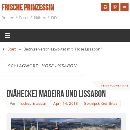
Frische Prinzessin
Reisen * Fotos * Nähen * DIY
Start
»
Beiträge verschlagwortet mit "Hose Lissabon"
SCHLAGWORT:
HOSE LISSABON
KEINE KOMMENTARE
[Nähecke] Madeira und Lissabon
Von
frischeprinzessin
April 14, 2018
Geknipst
,
Genähtes