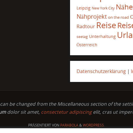
Nähe
Leipzig
New York City
Nähprojekt
O
on the road
Reise
Reis
Radtour
Url
Unterhaltung
seetag
Österreich
Datenschutzerklärung
|
t can be changed from the Miscellaneous section of the setti
sum
dolor sit amet,
consectetur adipiscing
elit, cras ut imper
PRÄSENTIERT VON
PARABOLA
&
WORDPRESS.