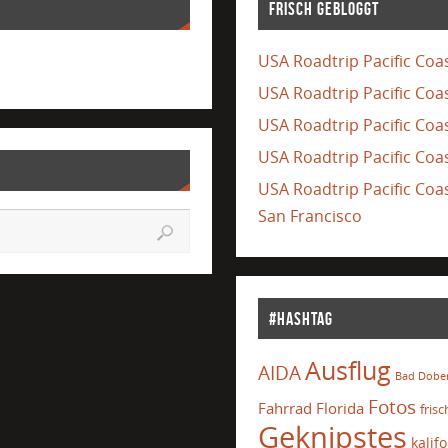
Frisch gebloggt
USA Roadtrip Pacific Coas
USA Roadtrip Pacific Coa
USA Roadtrip Pacific Coas
USA Roadtrip Pacific Coas
USA Roadtrip Pacific Co
San Francisco
#Hashtag
Ausflug
AIDA
Bad Dobe
Fotos
Fahrrad
Florida
frisc
Geknipstes
kalif