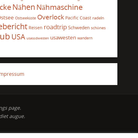
cke
Nähen
Nähmaschine
Overlock
stsee
Pacific Coast
radeln
Ostseeküste
ebericht
roadtrip
Schweden
Reisen
schönes
aub
USA
usawesten
wandern
usasüdwesten
Impressum
ngs page.
diet augue.