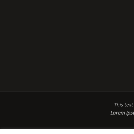
This tex
Lorem ip