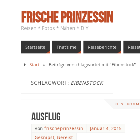
Frische Prinzessin
Reisen * Fotos * Nähen * DIY
Startseite
That’s me
Reiseberichte
Reise
Start
»
Beiträge verschlagwortet mit "Eibenstock"
SCHLAGWORT:
EIBENSTOCK
KEINE KOMM
Ausflug
Von
frischeprinzessin
Januar 4, 2015
Geknipst
,
Gereist