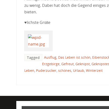
zu wenig. Dabei hat doch die Gegend einiges 
bieten.
♥lichste Grüße
Ausflug
,
Das Leben ist schön
,
Eibenstoc
Tagged
Erzgebirge
,
Gefreut
,
Geknipst
,
Geknipste
Leben
,
Puderzucker
,
schönes
,
Urlaub
,
Winterzeit