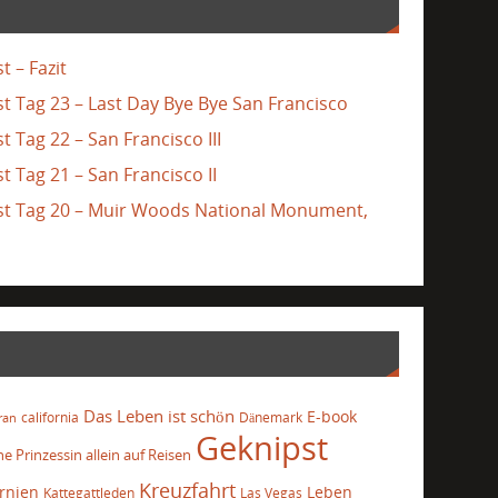
t – Fazit
st Tag 23 – Last Day Bye Bye San Francisco
t Tag 22 – San Francisco III
t Tag 21 – San Francisco II
ast Tag 20 – Muir Woods National Monument,
Das Leben ist schön
E-book
california
Dänemark
ran
Geknipst
he Prinzessin allein auf Reisen
Kreuzfahrt
ornien
Leben
Kattegattleden
Las Vegas