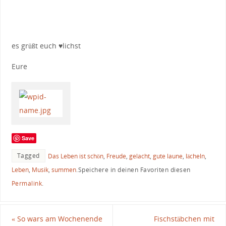
es grüßt euch ♥lichst
Eure
Save
Tagged
Das Leben ist schön
,
Freude
,
gelacht
,
gute laune
,
lächeln
,
Leben
,
Musik
,
summen
.
Speichere in deinen Favoriten diesen
Permalink
.
«
So wars am Wochenende
Fischstäbchen mit