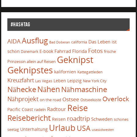
#Hashtag
Ausflug
AIDA
Das Leben ist
california
Bad Doberan
Fotos
schön
Fahrrad
Florida
E-book
frische
Dänemark
Geknipst
Prinzessin allein auf Reisen
Geknipstes
kalifornien
Kattegattleden
Kreuzfahrt
Leben
Leipzig
Las Vegas
New York City
Nähecke
Nähen
Nähmaschine
Overlock
Nähprojekt
Ostsee
on the road
Ostseeküste
Reise
Radtour
Pacific Coast
radeln
Reisebericht
roadtrip
Schweden
Reisen
schönes
Urlaub
USA
Unterhaltung
seetag
usasüdwesten