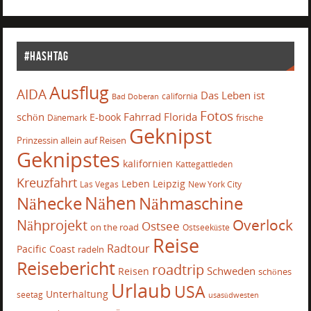
#Hashtag
Ausflug
AIDA
Das Leben ist
california
Bad Doberan
Fotos
schön
Fahrrad
Florida
E-book
frische
Dänemark
Geknipst
Prinzessin allein auf Reisen
Geknipstes
kalifornien
Kattegattleden
Kreuzfahrt
Leben
Leipzig
Las Vegas
New York City
Nähecke
Nähen
Nähmaschine
Overlock
Nähprojekt
Ostsee
on the road
Ostseeküste
Reise
Radtour
Pacific Coast
radeln
Reisebericht
roadtrip
Schweden
Reisen
schönes
Urlaub
USA
Unterhaltung
seetag
usasüdwesten