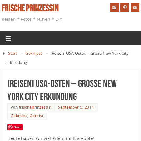
Frische Prinzessin
Reisen * Fotos * Nähen * DIY
Start
»
Geknipst
»
[Reisen] USA-Osten – Große New York City
Erkundung
[Reisen] USA-Osten – Große New
York City Erkundung
Von
frischeprinzessin
September 5, 2014
Geknipst
,
Gereist
Save
Heute haben wir viel erlebt im Big Apple!