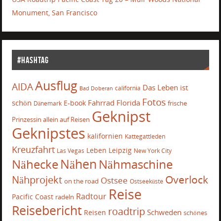
Monument, San Francisco
#Hashtag
Ausflug
AIDA
Das Leben ist
california
Bad Doberan
Fotos
schön
Fahrrad
Florida
E-book
frische
Dänemark
Geknipst
Prinzessin allein auf Reisen
Geknipstes
kalifornien
Kattegattleden
Kreuzfahrt
Leben
Leipzig
Las Vegas
New York City
Nähecke
Nähen
Nähmaschine
Overlock
Nähprojekt
Ostsee
on the road
Ostseeküste
Reise
Radtour
Pacific Coast
radeln
Reisebericht
roadtrip
Schweden
Reisen
schönes