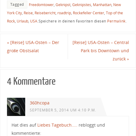
Tagged
Freedomtower
,
Geknipst
,
Geknipstes
,
Manhattan
,
New
York City
,
Reise
,
Reisebericht
,
roadtrip
,
Rockefeller Center
,
Top of the
Rock
,
Urlaub
,
USA
.
Speichere in deinen Favoriten diesen
Permalink
.
«
[Reise] USA-Osten – Der
[Reise] USA-Osten – Central
große Obstsalat
Park bis Downtown und
zurück
»
4 Kommentare
360hcopa
SEPTEMBER 5, 2014 UM 4:10 P.M.
Hat dies auf
Liebes Tagebuch…..
rebloggt und
kommentierte: