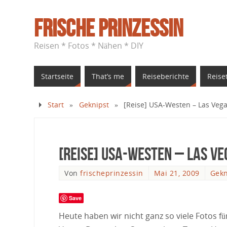
Frische Prinzessin
Reisen * Fotos * Nähen * DIY
Startseite
That’s me
Reiseberichte
Reise
Start
»
Geknipst
»
[Reise] USA-Westen – Las Vega
[Reise] USA-Westen – Las Ve
Von
frischeprinzessin
Mai 21, 2009
Gekn
Save
Heute haben wir nicht ganz so viele Fotos f