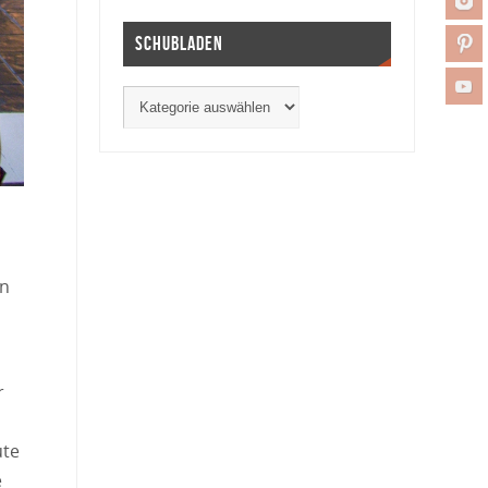
Schubladen
on
r
ute
e