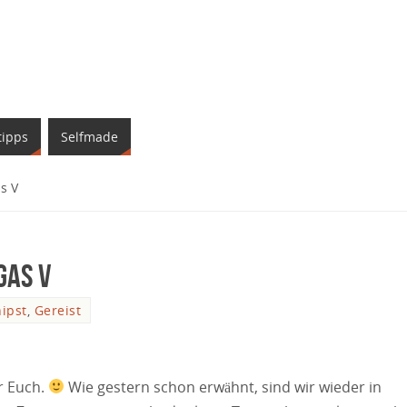
tipps
Selfmade
s V
gas V
ipst
,
Gereist
ür Euch.
Wie gestern schon erwähnt, sind wir wieder in