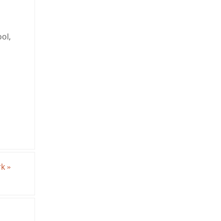
ol,
rk
»