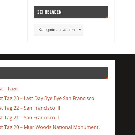
Schubladen
t – Fazit
st Tag 23 – Last Day Bye Bye San Francisco
t Tag 22 – San Francisco III
t Tag 21 – San Francisco II
ast Tag 20 – Muir Woods National Monument,