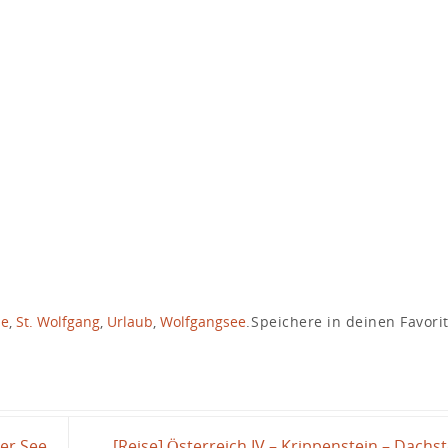
se
,
St. Wolfgang
,
Urlaub
,
Wolfgangsee
.
Speichere in deinen Favori
ter See
[Reise] Österreich IV – Krippenstein – Dachst