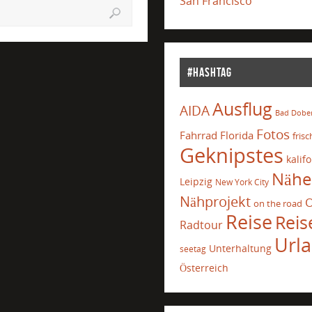
San Francisco
#Hashtag
Ausflug
AIDA
Bad Dobe
Fotos
Fahrrad
Florida
frisc
Geknipstes
kalif
Nähe
Leipzig
New York City
Nähprojekt
O
on the road
Reise
Reis
Radtour
Url
Unterhaltung
seetag
Österreich