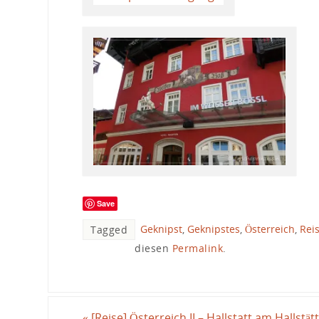
Save
Geknipst
,
Geknipstes
,
Österreich
,
Rei
Tagged
diesen
Permalink
.
«
[Reise] Österreich II – Hallstatt am Hallstät