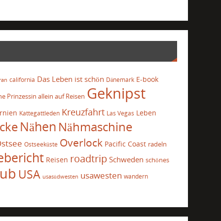
Das Leben ist schön
E-book
california
Dänemark
ran
Geknipst
he Prinzessin allein auf Reisen
Kreuzfahrt
ornien
Leben
Kattegattleden
Las Vegas
cke
Nähen
Nähmaschine
Overlock
stsee
Pacific Coast
radeln
Ostseeküste
ebericht
roadtrip
Schweden
Reisen
schönes
aub
USA
usawesten
wandern
usasüdwesten