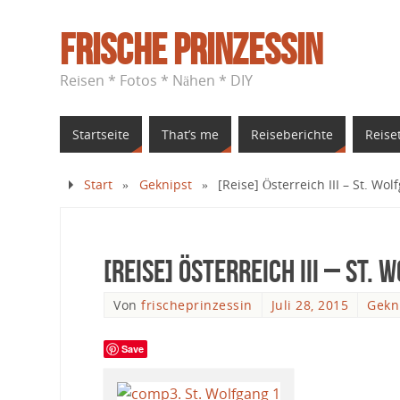
Frische Prinzessin
Reisen * Fotos * Nähen * DIY
Startseite
That’s me
Reiseberichte
Reise
Start
»
Geknipst
»
[Reise] Österreich III – St. W
[Reise] Österreich III – St
Von
frischeprinzessin
Juli 28, 2015
Gekn
Save