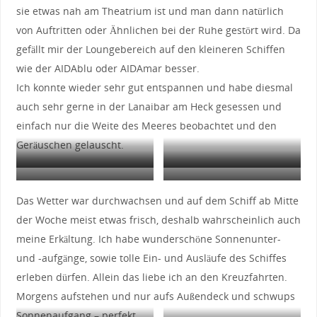
sie etwas nah am Theatrium ist und man dann natürlich
von Auftritten oder Ähnlichen bei der Ruhe gestört wird. Da
gefällt mir der Loungebereich auf den kleineren Schiffen
wie der AIDAblu oder AIDAmar besser.
Ich konnte wieder sehr gut entspannen und habe diesmal
auch sehr gerne in der Lanaibar am Heck gesessen und
einfach nur die Weite des Meeres beobachtet und den
Geräuschen gelauscht.
Lanaibar
Heck des Schiffes
Massage im Organic Spa
Hemingway Lounge
Das Wetter war durchwachsen und auf dem Schiff ab Mitte
der Woche meist etwas frisch, deshalb wahrscheinlich auch
meine Erkältung. Ich habe wunderschöne Sonnenunter-
und -aufgänge, sowie tolle Ein- und Ausläufe des Schiffes
erleben dürfen. Allein das liebe ich an den Kreuzfahrten.
Morgens aufstehen und nur aufs Außendeck und schwups
Sonnenaufgang – perfekt.