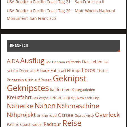
USA Roadtrip Pacific Coast Tag 21 – San Francisco II
USA Roadtrip Pacific Coast Tag 20 – Muir Woods National
Monument, San Francisco
#Hashtag
Ausflug
AIDA
Das Leben ist
california
Bad Doberan
Fotos
schön
Fahrrad
Florida
E-book
frische
Dänemark
Geknipst
Prinzessin allein auf Reisen
Geknipstes
kalifornien
Kattegattleden
Kreuzfahrt
Leben
Leipzig
Las Vegas
New York City
Nähecke
Nähen
Nähmaschine
Overlock
Nähprojekt
Ostsee
on the road
Ostseeküste
Reise
Radtour
Pacific Coast
radeln