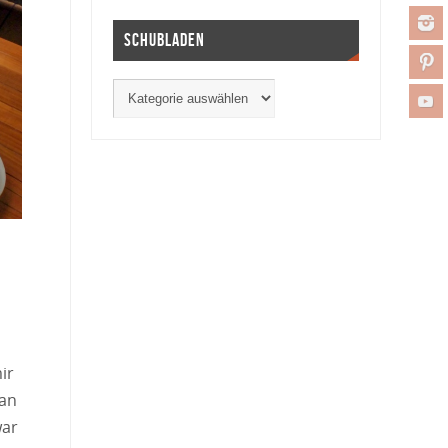
Schubladen
ir
 an
war