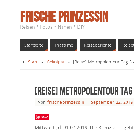
Frische Prinzessin
Reisen * Fotos * Nähen * DIY
Startseite
That’s me
Reiseberichte
Reise
Start
»
Geknipst
»
[Reise] Metropolentour Tag 5 
[Reise] Metropolentour Tag
Von
frischeprinzessin
September 22, 2019
Save
Mittwoch, d. 31.07.2019. Die Kreuzfahrt geht