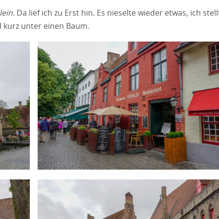
lein
. Da lief ich zu Erst hin. Es nieselte wieder etwas, ich stell
l kurz unter einen Baum.