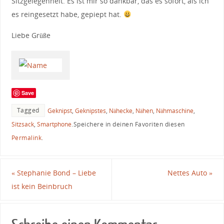
Sitzgelegenheit. Es ist mir so dankbar, das es sofort, als ich
es reingesetzt habe, gepiept hat.
Liebe Grüße
Save
Tagged
Geknipst
,
Geknipstes
,
Nähecke
,
Nähen
,
Nähmaschine
,
Sitzsack
,
Smartphone
.
Speichere in deinen Favoriten diesen
Permalink
.
«
Stephanie Bond – Liebe
Nettes Auto
»
ist kein Beinbruch