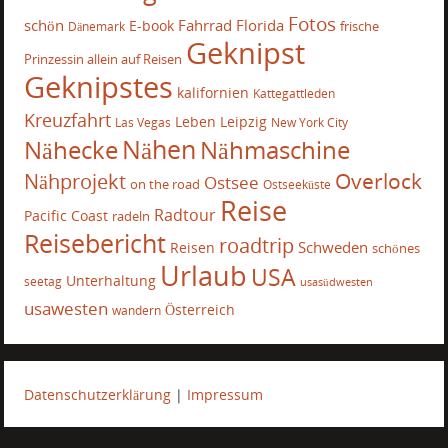
Fotos
schön
Fahrrad
Florida
E-book
frische
Dänemark
Geknipst
Prinzessin allein auf Reisen
Geknipstes
kalifornien
Kattegattleden
Kreuzfahrt
Leben
Leipzig
Las Vegas
New York City
Nähecke
Nähen
Nähmaschine
Overlock
Nähprojekt
Ostsee
on the road
Ostseeküste
Reise
Radtour
Pacific Coast
radeln
Reisebericht
roadtrip
Schweden
Reisen
schönes
Urlaub
USA
Unterhaltung
seetag
usasüdwesten
usawesten
Österreich
wandern
Datenschutzerklärung
|
Impressum