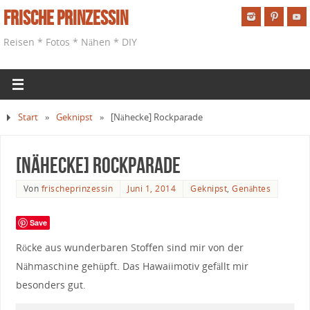
Frische Prinzessin
Reisen * Fotos * Nähen * DIY
Start
»
Geknipst
»
[Nähecke] Rockparade
[Nähecke] Rockparade
Von
frischeprinzessin
Juni 1, 2014
Geknipst
,
Genähtes
Save
Röcke aus wunderbaren Stoffen sind mir von der
Nähmaschine gehüpft. Das Hawaiimotiv gefällt mir
besonders gut.