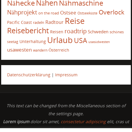
Nähecke
Nähen
Nähmaschine
Overlock
Nähprojekt
Ostsee
on the road
Ostseeküste
Reise
Radtour
Pacific Coast
radeln
Reisebericht
roadtrip
Schweden
Reisen
schönes
Urlaub
USA
Unterhaltung
seetag
usasüdwesten
usawesten
Österreich
wandern
Datenschutzerklärung
|
Impressum
This text can be changed from the Miscellaneous section of
the settings page.
Lorem ipsum
dolor sit amet,
consectetur adipiscing
elit, cras ut
imperdiet augue.