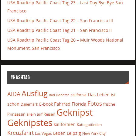
USA Roadtrip Pacific Coast Tag 23 – Last Day Bye Bye San
Francisco
USA Roadtrip Pacific Coast Tag 22 – San Francisco III
USA Roadtrip Pacific Coast Tag 21 – San Francisco II
USA Roadtrip Pacific Coast Tag 20 – Muir Woods National
Monument, San Francisco
#Hashtag
Ausflug
AIDA
Das Leben ist
california
Bad Doberan
Fotos
schön
Fahrrad
Florida
E-book
frische
Dänemark
Geknipst
Prinzessin allein auf Reisen
Geknipstes
kalifornien
Kattegattleden
Kreuzfahrt
Leben
Leipzig
Las Vegas
New York City