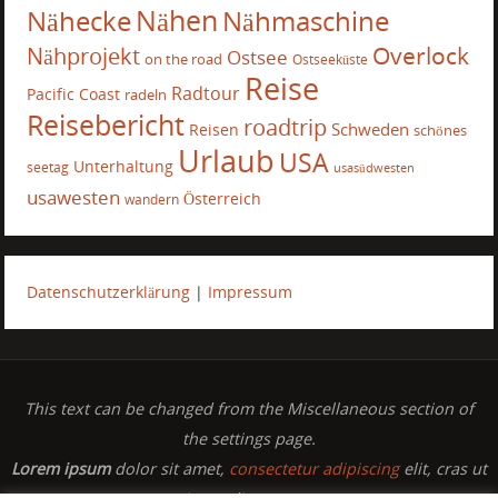
Nähecke
Nähen
Nähmaschine
Overlock
Nähprojekt
Ostsee
on the road
Ostseeküste
Reise
Radtour
Pacific Coast
radeln
Reisebericht
roadtrip
Schweden
Reisen
schönes
Urlaub
USA
Unterhaltung
seetag
usasüdwesten
usawesten
Österreich
wandern
Datenschutzerklärung
|
Impressum
This text can be changed from the Miscellaneous section of
the settings page.
Lorem ipsum
dolor sit amet,
consectetur adipiscing
elit, cras ut