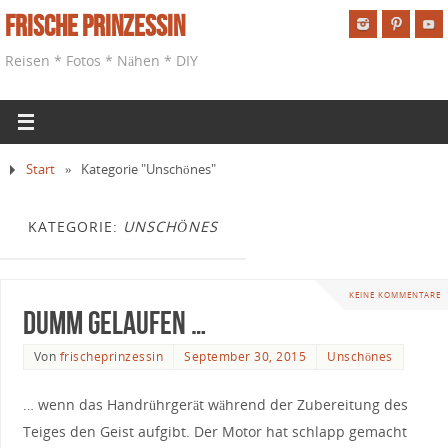
Frische Prinzessin
Reisen * Fotos * Nähen * DIY
Start
»
Kategorie "Unschönes"
KATEGORIE:
UNSCHÖNES
KEINE KOMMENTARE
Dumm gelaufen …
Von
frischeprinzessin
September 30, 2015
Unschönes
… wenn das Handrührgerät während der Zubereitung des
Teiges den Geist aufgibt. Der Motor hat schlapp gemacht