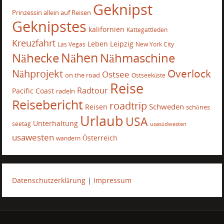
Geknipst
Prinzessin allein auf Reisen
Geknipstes
kalifornien
Kattegattleden
Kreuzfahrt
Leben
Leipzig
Las Vegas
New York City
Nähecke
Nähen
Nähmaschine
Overlock
Nähprojekt
Ostsee
on the road
Ostseeküste
Reise
Radtour
Pacific Coast
radeln
Reisebericht
roadtrip
Schweden
Reisen
schönes
Urlaub
USA
Unterhaltung
seetag
usasüdwesten
usawesten
Österreich
wandern
Datenschutzerklärung
|
Impressum