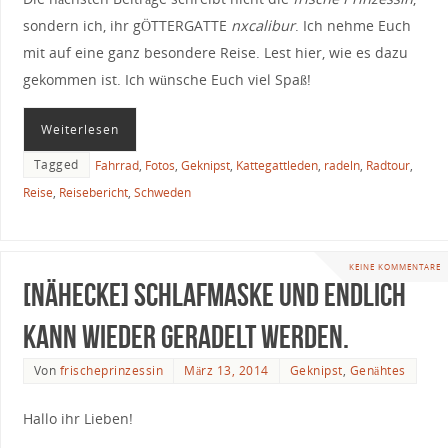
sondern ich, ihr gÖTTERGATTE
nxcalibur
. Ich nehme Euch
mit auf eine ganz besondere Reise. Lest hier, wie es dazu
gekommen ist. Ich wünsche Euch viel Spaß!
Weiterlesen
Tagged
Fahrrad
,
Fotos
,
Geknipst
,
Kattegattleden
,
radeln
,
Radtour
,
Reise
,
Reisebericht
,
Schweden
KEINE KOMMENTARE
[Nähecke] Schlafmaske und endlich
kann wieder geradelt werden.
Von
frischeprinzessin
März 13, 2014
Geknipst
,
Genähtes
Hallo ihr Lieben!