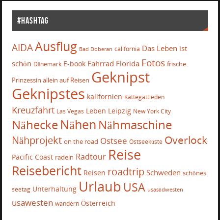
#Hashtag
Ausflug
AIDA
Das Leben ist
california
Bad Doberan
Fotos
schön
Fahrrad
Florida
E-book
frische
Dänemark
Geknipst
Prinzessin allein auf Reisen
Geknipstes
kalifornien
Kattegattleden
Kreuzfahrt
Leben
Leipzig
Las Vegas
New York City
Nähecke
Nähen
Nähmaschine
Overlock
Nähprojekt
Ostsee
on the road
Ostseeküste
Reise
Radtour
Pacific Coast
radeln
Reisebericht
roadtrip
Schweden
Reisen
schönes
Urlaub
USA
Unterhaltung
seetag
usasüdwesten
usawesten
Österreich
wandern