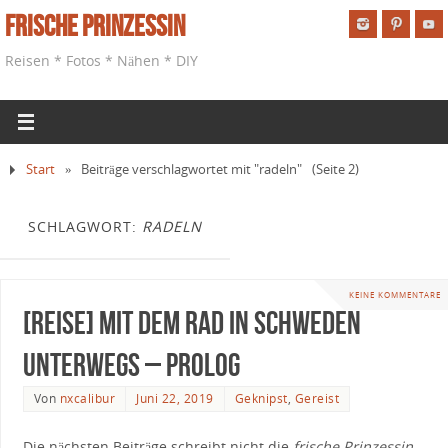
Frische Prinzessin
Reisen * Fotos * Nähen * DIY
Start
»
Beiträge verschlagwortet mit "radeln"
(Seite 2)
SCHLAGWORT:
RADELN
KEINE KOMMENTARE
[Reise] Mit dem Rad in Schweden
unterwegs – Prolog
Von
nxcalibur
Juni 22, 2019
Geknipst
,
Gereist
Die nächsten Beiträge schreibt nicht die
frische Prinzessin
,